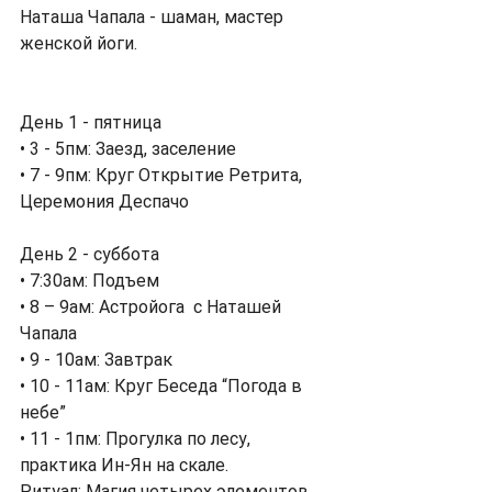
Наташа Чапала - шаман, мастер 
женской йоги.
День 1 - пятница 
• 3 - 5пм: Заезд, заселение
• 7 - 9пм: Круг Открытие Ретрита, 
Церемония Деспачо  
День 2 - суббота
• 7:30ам: Подъем
• 8 – 9ам: Астройога  с Наташей 
Чапала
• 9 - 10ам: Завтрак
• 10 - 11ам: Круг Беседа “Погода в 
небе”
• 11 - 1пм: Прогулка по лесу, 
практика Ин-Ян на скале.
Ритуал: Магия четырех элементов 