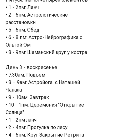
• 1 - 2пм: Ланч
• 2 - 5пм: Астрологические 
расстановки
• 5 - 6пм: Обед
• 6 - 8 пм: Астро-Нейрографика с 
Ольгой Ом
• 8 - 9пм: Шаманский круг у костра   
День 3 - воскресенье
• 7:30ам: Подъем
• 8 – 9ам: Астройога  с Наташей 
Чапала  
• 9 - 10ам: Завтрак
• 10 - 1пм: Церемония "Открытие 
Солнца"
• 1 - 2пм ланч
• 2 - 4пм: Прогулка по лесу
• 4 - 5пм: Круг Закрытие Ретрита