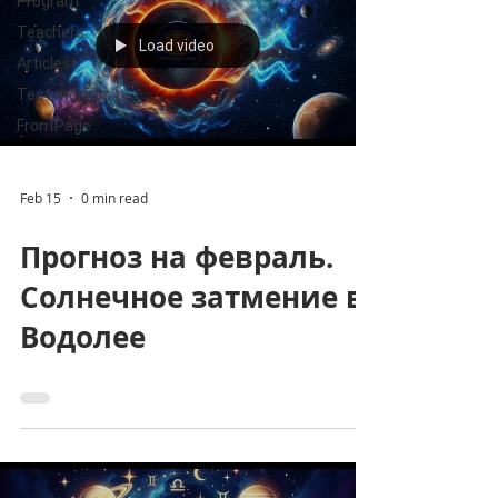
Program
Teachers
Load video
Articles
Testimonials
FrontPage
Feb 15
0 min read
Прогноз на февраль.
Солнечное затмение в
Водолее