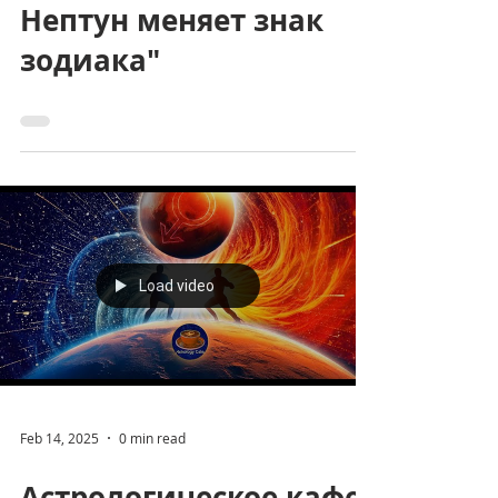
Feb 27, 2025
0 min read
Астрологическое кафе
"Весенний коридор
затмений в Марте.
Нептун меняет знак
зодиака"
Load video