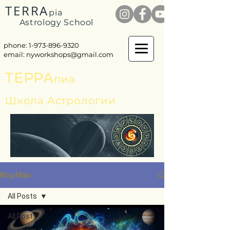
TERRA
pia
Astrology School
phone: 1-
973-896-9320
email:
nyworkshops@gmail.com
ТЕРРА
пиа
Школа Астрологии
Blog Main
All Posts
All Posts