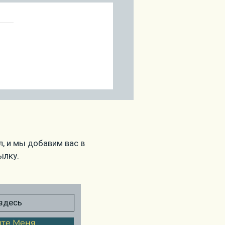
олуние в Стрельце
декабря. День
него
нцестояния 21
абря
, и мы добавим вас в
ылку.
те Меня