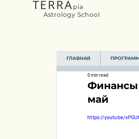
TERRA
pia
Astrology School
ГЛАВНАЯ
ПРОГРАМ
0 min read
Финансы 
май
https://youtu.be/xPG