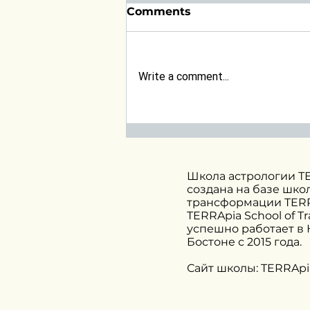
Comments
Write a comment...
Прогноз на февраль.
Солнечное затмение в
Водолее
Школа астрологии Т
создана на базе шко
трансформации TERR
TERRApia School of T
успешно работает в
Бостоне с 2015 года.
Сайт школы: TERRApi