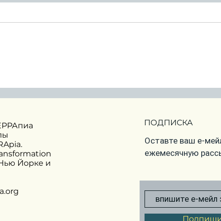
Что год грядущий нам
Нов
готовит?
19 
Астрологический
Зим
прогноз на 2026 год
Сол
ПОДПИСКА
ЕРРАпиа
дек
лы
Оставте ваш е-мейл
Apia.
ежемесячную расс
ransformation
 Нью Йорке и
a.org
Подпиши