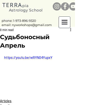
TERRA
pia
Astrology School
phone: 1-
973-896-9320
email:
nyworkshops@gmail.com
0 min read
Судьбоносный
Апрель
https://youtu.be/wRYN04YupxY
Articles