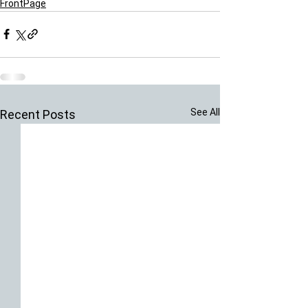
FrontPage
See All
Recent Posts