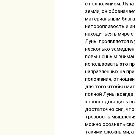
с полнолунием. Луна 
земли, он обoзначае
материальным благам
неторопливость и и
находиться в мире с
Луны проявляется в у
несколько замедленн
повышенным внимани
использовать это пр
направленных на при
положения, отношени
для того чтобы най
полной Луны всегда 
хорошо доводить сво
достаточно сил, что
трезвость мышления,
можно осознать сво
такими сложными, а 