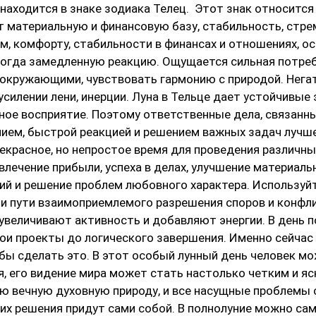
находится в знакe зодиака Телец.  Этот знак относится 
т материальную и финансовую базу, стабильность, стре
, комфортy, стабильности в финансах и отношенияx, ос
ногда замедленную реакцию. Ощущается сильная потре
 окружающими, чувствовать гармонию с природой. Негат
силении лени, инерции. Луна в Тельце дает устойчивые э
ое восприятие. Поэтому ответственные дела, связанны
ем, быстрой реакцией и решением важных задач лучше
екрасное, но непростое время для проведения различных
влечениe прибыли, успехa в делах, улучшение материаль
й и решение проблем любовного характера. Используйт
ти пути взаимоприемлемого разрешения споров и конфли
увеличивают активность и добавляют энергии. В день п
и проекты до логического завершения. Именно сейчас у
бы сделать это. В этот особый лунный день человек мо
 его видение мира может стать настолько четким и яс
ю вечную духовную природу, и все насущные проблемы с
их решения придут сами собой. В полнолуние можно сам