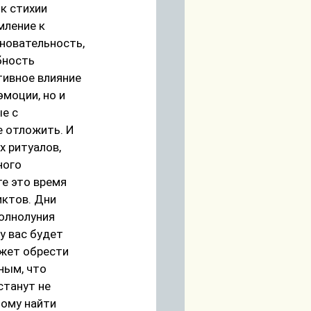
к стихии 
мление к 
новательность, 
бность 
ивное влияние 
моции, но и 
е с 
 отложить. И 
 ритуалов, 
ного 
е это время 
ктов. Дни 
олнолуния 
 вас будет 
жет обрести 
ным, что 
танут не 
ому найти 