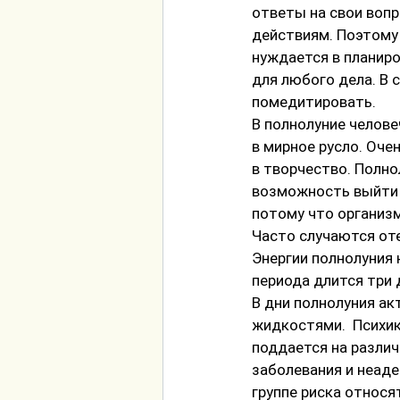
ответы на свои вопр
действиям. Поэтому 
нуждается в планиро
для любого дела. В 
помедитировать.
В полнолуние челове
в мирное русло. Оче
в творчество. Полно
возможность выйти и
потому что организм
Часто случаются оте
Энергии полнолуния 
периода длится три 
В дни полнолуния ак
жидкостями.  Психик
поддается на различ
заболевания и неаде
группе риска относя