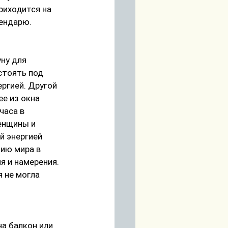
иходится на 
лендарю.
ну для 
стоять под 
ргией. Другой 
е из окна 
часа в 
енщины и 
й энергией 
ию мира в 
 и намерения. 
 не могла 
на балкон или 