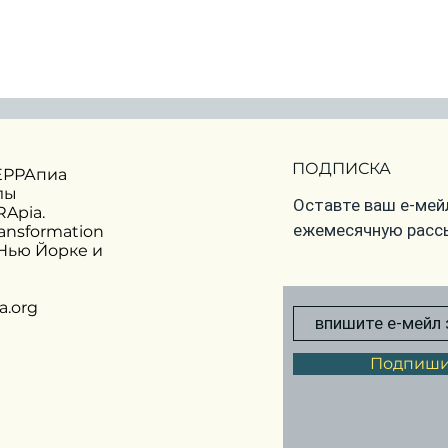
Что год грядущий нам
Аст
готовит?
окт
Астрологический
прогноз на 2026 год
ПОДПИСКА
ЕРРАпиа
лы
Оставте ваш е-мейл
Apia.
ежемесячную расс
ransformation
 Нью Йорке и
a.org
Подпиши