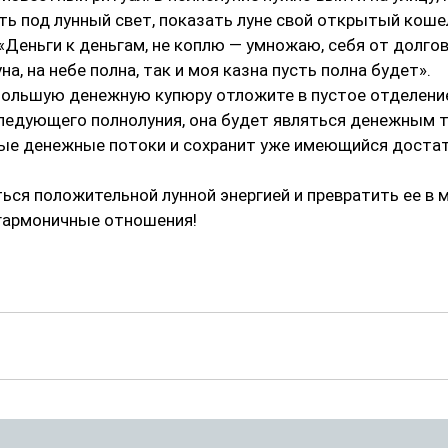
ать под лунный свет, показать луне свой открытый коше
 «Деньги к деньгам, не коплю — умножаю, себя от долгов
а, на небе полна, так и моя казна пусть полна будет».
большую денежную купюру отложите в пустое отделение
следующего полнолуния, она будет являться денежным т
вые денежные потоки и сохранит уже имеющийся достат
ся положительной лунной энергией и превратить ее в 
 гармоничные отношения!