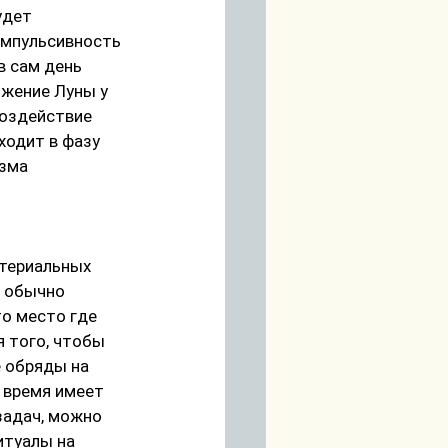
удет 
импульсивность 
 сам день 
ожение Луны у 
воздействие 
ходит в фазу 
зма 
териальных 
 обычно 
о место где 
 того, чтобы 
е обряды на 
 время имеет 
задач, можнo 
итуалы на 