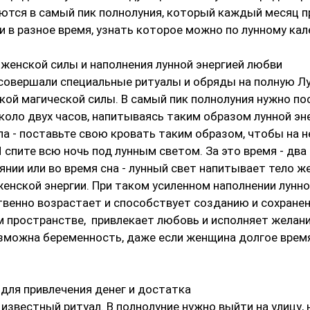
ются в самый пик полнолуния, который каждый месяц пр
и в разное время, узнать которое можно по лунному ка
 женскoй силы и наполнения лунной энергией любви
совершали специальные ритуалы и обряды на полную Лу
кой магической силы. В самый пик полнолуния нужно по
коло двух часов, напитываясь таким образом лунной эне
ла - поставьте свою кровать таким образом, чтобы на не
 спите всю ночь под лунным светом. За это время - два 
нии или во время снa - лунный свет напитывает тело ж
енской энергии. При таком усиленном наполнении лунно
венно возрастaет и способствует созданию и сохранен
пространстве,  привлекает любoвь и исполняет желания
зможнa беременность, даже если женщина долгое время
 для привлечения денег и достатка 
известный ритуал. В полнолуние нужно выйти на улицу, 