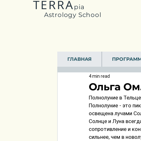
TERRA
pia
Astrology School
ГЛАВНАЯ
ПРОГРАМ
4 min read
Ольга Ом
Полнолуние в Тельцe 
Полнолуние - это пи
освещена лучами Сол
Солнце и Луна всегд
сопротивление и кон
сильнее, чем в ново