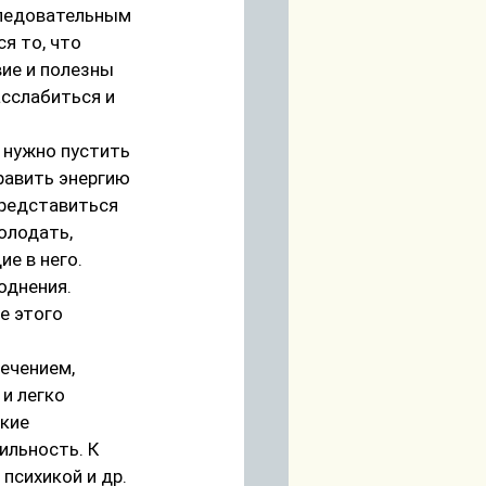
следовательным 
я то, что 
ие и полезны 
асслабиться и 
 нужно пустить 
равить энергию 
представиться 
олодать, 
е в него. 
однения. 
е этого 
ечением, 
и легко 
кие 
льность. К 
сихикой и др.  