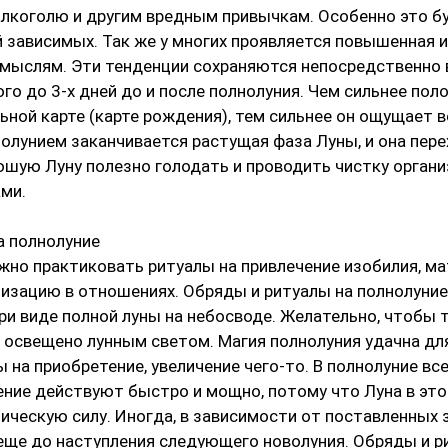
алкоголю и другим вредным привычкам. Особенно это б
 зависимых. Так же у многих проявляется повышенная 
 мыслям. Эти тенденции сохраняются непосредственно в
ого до 3-x дней до и после полнолуния. Чем сильнее пол
льной карте (карте рождения), тем сильнее он ощущает 
лнолунием заканчивается растущая фаза Луны, и oна пере
шую Луну полезно голодать и проводить чистку органи
ми. 
 полнолуние 
жно практиковать ритуалы на привлечение изобилия, ма
низацию в отношениях. Обряды и ритуалы на полнолуние
ри виде полной луны на небосводе. Желательно, чтобы т
 освещено лунным светом. Магия полнолуния удачна для
 на приобретение, увеличение чего-то. В полнолуние вс
ение действуют быстро и мощно, потому что Луна в это
ческую силу. Иногда, в зависимости от поставленныx 
еще до наступления следующего новолуния. Обряды и р