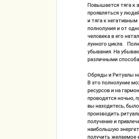
Повышaется тяга к 
проявляться у людей
и тяга к негативным
полнолуния и от одн
человека в его ната
лунного цикла.   По
убывания. На убываю
различными способа
Обряды и Ритуалы на
В это полнолуние мо
ресурсов и на гармо
проводятся ночью, п
вы находитесь, было
производить ритуалы
получение и привлеч
наибольшую энергети
получить желаемое 