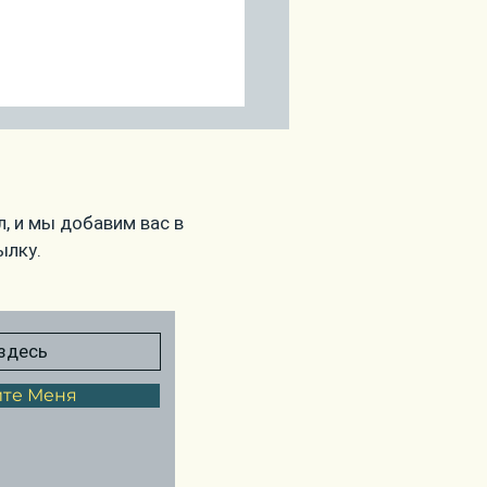
ропрогноз на
ябрь
, и мы добавим вас в
ылку.
те Меня