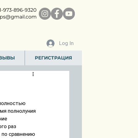
1-
973-896-9320
ps@gmail.com
Log In
ЗЫВЫ
РЕГИСТРАЦИЯ
 полностью 
емя полнолуния 
ние 
го раз 
а по сравнению 