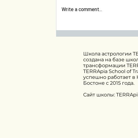
Write a comment...
Прогноз на февраль.
Солнечное затмение в
Водолее
Школа астрологии Т
создана на базе шко
трансформации TERR
TERRApia School of T
успешно работает в
Бостоне с 2015 года.
Сайт школы: TERRApi