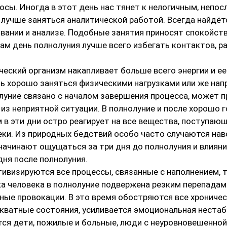
осы. Иногда в этот день нас тянет к нелогичным, непо
лучше заняться аналитической работой. Всегда найдётс
вании и анализе. Подобные занятия приносят спокойств
сам день полнолуния лучше всего избегать контактов, р
ческий организм накапливает больше всего энергии и ее
нь хорошо заняться физическими нагрузками или же нап
луниe связанo с началом завершения процесса, может 
з неприятной ситуации. В полнолуние и после хорошо г
 в эти дни остро реагирует на все вещества, поступающи
ки. Из природных бедствий особо часто случаются нав
начинают ощущаться за три дня до полнолуния и влияни
дня после полнолуния.
тивизируются все процессы, связанные с наполнением, т
а человека в полнолуние подвержена резким перепадам 
ные провокации. В это время обостряются все хроничес
кватные состояния, усиливается эмоциональная нестаби
тся дети, пожилые и больные, люди c неуровновешенной п