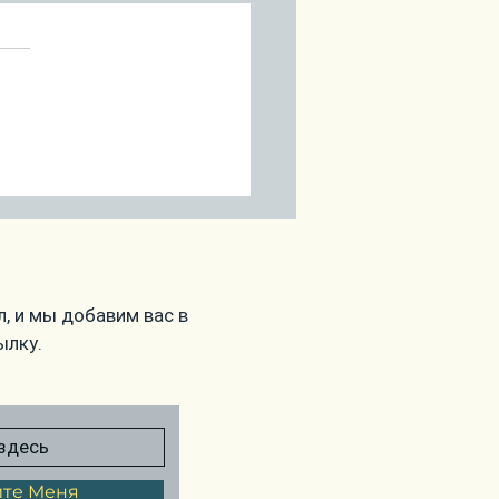
ропрогноз на
ябрь
, и мы добавим вас в
ылку.
те Меня