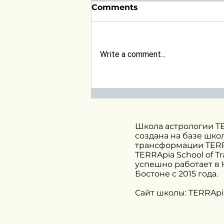
Comments
Write a comment...
Прогноз на февраль.
Солнечное затмение в
Водолее
Школа астрологии Т
создана на базе шко
трансформации TERR
TERRApia School of T
успешно работает в
Бостоне с 2015 года.
Сайт школы: TERRApi