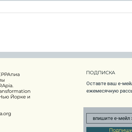
Что год грядущий нам
Аст
готовит?
окт
Астрологический
прогноз на 2026 год
ПОДПИСКА
ЕРРАпиа
лы
Оставте ваш е-мейл
Apia.
ежемесячную расс
ransformation
 Нью Йорке и
a.org
Подпиши