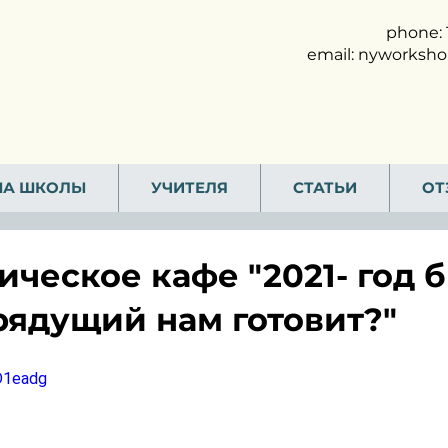
phone: 
email:
nyworksho
МА ШКОЛЫ
УЧИТЕЛЯ
СТАТЬИ
ОТ
ическое кафе "2021- год б
грядущий нам готовит?"
pD1eadg