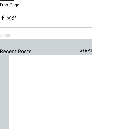
FrontPage
See All
Recent Posts