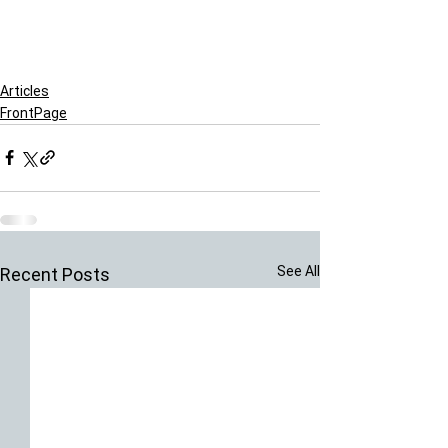
Articles
FrontPage
See All
Recent Posts