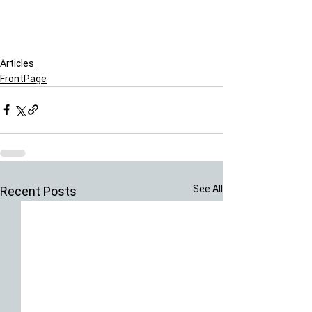
Articles
FrontPage
See All
Recent Posts